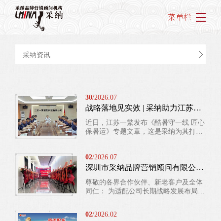
菜单栏
采纳资讯
30
/2026.07
战略落地见实效 | 采纳助力江苏一繁 构建5A级动车维保品牌心智
近日，江苏一繁发布《酷暑守一线 匠心
保暑运》专题文章，这是采纳为其打造
“5A 级动车维护保养管理服务商” 品牌
战略以来，品牌建设从战略规划走向常
02
/2026.07
态化落地的重要里程碑，充分印证了系
统化品牌规划对企业发展的引领价值。
深圳市采纳品牌营销顾问有限公司乔迁通告
深度锚定采纳规划的品牌核心资产 品牌
尊敬的各界合作伙伴、新老客户及全体
战略落地：反复强化 “5A 级动车维护保
同仁： 为适配公司长期战略发展布局，
养管理服务商” 的身份标签，将顶...
全面升级办公环境与客户服务承载能
力，经精心筹备，深圳市采纳品牌营销
02
/2026.02
顾问有限公司已于2026 年 4 月 1 日正