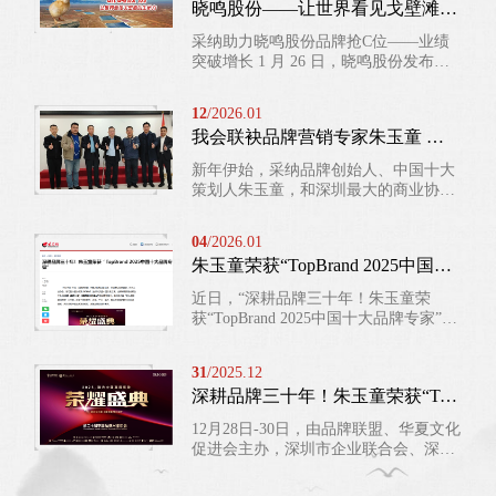
晓鸣股份——让世界看见戈壁滩的生命力
式完成总部乔迁。本次公司斥资千万购
置自有总部办公物业，落址深圳龙华凯
采纳助力晓鸣股份品牌抢C位——业绩
立方广场，是采纳发展进程中又一重要
突破增长 1 月 26 日，晓鸣股份发布
里程碑。 作为深耕品牌营销领域 31 年
2025 年度业绩预告。2025 年，公司累
的全案服务机构，采纳成立至今...
计销售雏鸡约 2.7 亿羽，预计归母净利
12
/2026.01
润 7100 万至 9200 万元，同比增长
我会联袂品牌营销专家朱玉童 助力企业抢占市场“C位”
58.43%至 105.30%。市场份额由第三到
第一 ，成为行业无可争议的龙头！ 业
新年伊始，采纳品牌创始人、中国十大
绩增长的背后，是晓鸣人敢于人先，砥
策划人朱玉童，和深圳最大的商业协会
砺前进的步伐！ 20 年多前，创始人魏
——深圳市企业家联合会达成战略合
晓明喊出“打造中国生...
作，以下是该协会的报道： 新年启新
04
/2026.01
程，深圳市企业家联合会（以下简
朱玉童荣获“TopBrand 2025中国十大品牌专家——引发媒体的相继报道
称“我会”）紧锣密鼓，为企业赋能的系
列服务工作已迅速展开。2026年1月8日
近日，“深耕品牌三十年！朱玉童荣
上午，我会特邀中国十大策划人、品牌
获“TopBrand 2025中国十大品牌专家”受
营销专家朱玉童及采纳品牌研究院院长
到各大媒体相继报道，引发网友的高度
大山到访交流。我会党委书记何景成主
关注，文章一经发布，点击量迅速破千
持会议，双方围绕“精准赋...
31
/2025.12
万。 朱玉童老师是中国品牌营销领域的
深耕品牌三十年！朱玉童荣获“TopBrand 2025中国十大品牌专家”
先行者与持续创新者，拥有超过三十年
的行业深耕经验。作为首届中国十大策
12月28日-30日，由品牌联盟、华夏文化
划人、中国品牌营销课题组首席顾问、
促进会主办，深圳市企业联合会、深圳
中国最具影响力的营销策划人之一，三
工业总会、学习型中国论坛及LOOKWE
十年来，始终以“助力中国品牌崛起”为
｜全球外交官中国文化之夜、全球博研