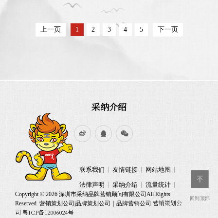
使命，依托“采纳C战略...
同学会联合主办的2025（第二十届）中
国品牌人物年会在深圳隆重举行。本次
盛会以“谁为中国赢得尊敬”为主题，汇
上一页
1
2
3
4
5
下一页
聚了来自政府、企业、产业、学术、媒
体等领域的超过2000名嘉宾，共同总结
中国品牌发展成就，展望品牌建设新未
来。 ...
采纳介绍
联系我们
友情链接
网站地图
法律声明
采纳介绍
流量统计
Copyright © 2026 深圳市采纳品牌营销顾问有限公司All Rights
回到顶部
营销策划公
Reserved. 营销策划公司|品牌策划公司｜品牌营销公司
司 粤ICP备12006024号