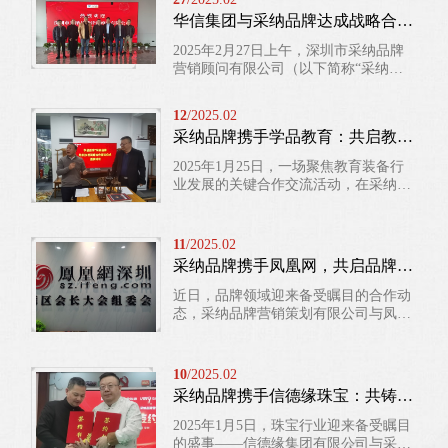
司总部座落于中国牛仔之乡的广州新塘
华信集团与采纳品牌达成战略合作，开启区域公共品牌发展新篇章
镇，立信公司是一家集牛仔面料研发、
生产、销售于一体的现 代化企业。公司
2025年2月27日上午，深圳市采纳品牌
的核心业务定位是“用心打造牛仔服装
营销顾问有限公司（以下简称“采纳品
专业面料服务商...
牌”）董事长朱玉童率团队一行，应邀
前往华信实业发展（深圳）集团有限公
12
/2025.02
司（以下简称“华信集团”）进行考察交
采纳品牌携手学品教育：共启教育装备新征程
流。双方围绕区域公共品牌标准化产品
系统基本架构展开深入研讨，并举行战
2025年1月25日，一场聚焦教育装备行
略合作签约仪式，携手布局区域公共品
业发展的关键合作交流活动，在采纳品
牌建设新蓝图。 华信集团，作为实业投
牌营销顾问机构盛大举行。著名学校品
资与产业运营的领军企业，在...
牌专家、《学校品牌管理》杂志总编
辑、广东教育现代化专业委员会副理事
11
/2025.02
长王永江老师，作为学品教育核心代
采纳品牌携手凤凰网，共启品牌发展新征程
表，与中国十大策划人、采纳品牌营销
策划机构朱玉童老师，采纳品牌研究院
近日，品牌领域迎来备受瞩目的合作动
院长大山老师等团队核心成员齐聚一
态，采纳品牌营销策划有限公司与凤凰
堂，展开深度对话与研讨，为教育装备
网强强联合，携手多方力量，为品牌发
行业的创新发展注入强劲动力。...
展开拓创新路径，注入全新活力。 在
2025年第六届湾区会长大会首场沙龙
10
/2025.02
上，合作相关的交流探讨精彩纷呈。凤
采纳品牌携手信德缘珠宝：共铸非遗金包银行业冠军传奇
凰网深圳CEO、湾区会长大会联合创始
人宋革发表致辞，回顾了前五届湾区会
2025年1月5日，珠宝行业迎来备受瞩目
长大会的斐然成果——成功汇聚超千名
的盛事——信德缘集团有限公司与采纳