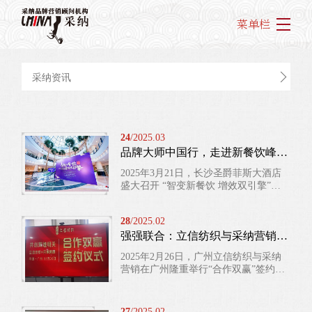
菜单栏
采纳资讯
24
/2025.03
品牌大师中国行，走进新餐饮峰会，共启行业新征程
2025年3月21日，长沙圣爵菲斯大酒店
盛大召开 “智变新餐饮 增效双引擎”新
餐饮连锁增长产业峰会。本次峰会在湖
南省品牌餐饮行业协会等权威机构的悉
28
/2025.02
心指导下，吸引了全国各地餐饮行业精
强强联合：立信纺织与采纳营销，共筑行业冠军品牌梦
英齐聚一堂。其中，由采纳品牌研究院
匠心发起、中国十大策划人朱玉童老师
2025年2月26日，广州立信纺织与采纳
重磅领衔的“品牌大师中国行”强势赋能
营销在广州隆重举行“合作双赢”签约仪
峰会，为活动注入强大的专业价值与创
式，正式开启战略合作，双方携手致力
新活力。 朱玉童老师毕业于华东师范大
于打造纺织行业冠军品牌，在业内引发
学...
广泛关注。 立信纺织于2015年成立，公
27
/2025.02