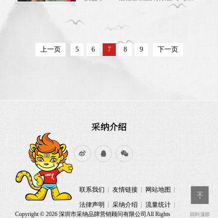
湾区各商会、协会、校友会会长...
品牌营销策划有限公司举行隆重合作签
约仪式，双方携手开启非遗金包银产业
的宏伟新篇，矢志将信德缘金包银打造
成行业冠军品牌。 信德缘珠宝，自1989
年于珠宝名匠世家源起，历经35载深厚
上一页
5
6
7
8
9
下一页
积淀，成长为行业内独树一帜的全产业
链集团。其业务纵横原料供应、生产制
造、产业园区运营、品牌...
采纳介绍
联系我们
友情链接
网站地图
法律声明
采纳介绍
流量统计
Copyright © 2026 深圳市采纳品牌营销顾问有限公司All Rights
回到顶部