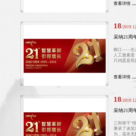
查看详情
18
/2019.1
采纳21周
柳江——生
人工激素蛋
只鸡蛋是死
查看详情
18
/2019.1
采纳21周
三和饼干“
秉承了谈笑
为，谋杀无