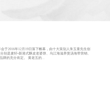
奖
年会于2016年12月19日落下帷幕，由十大策划人朱玉童先生创
分别是麦轩•新港式酥皮老婆饼、乌江海滋养煲汤海带营销、
牌的充分肯定。 黄老五的...