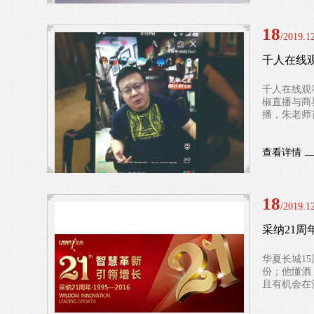
18
/2019.1
千人在线
千人在线观看
椒直播与商
播，朱老师
查看详情
18
/2019.1
采纳21
华夏长城1
份；他懂酒
且有机会在