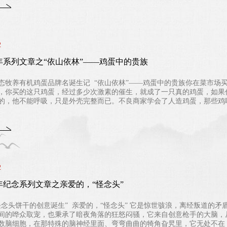
2
年系列文章之“依山依林”——鸡蛋中的贵族
态牧养有机鸡蛋品牌名诞生记 “依山依林”——鸡蛋中的贵族你在菜市场
，你买的这只鸡蛋，经过多少次激素的催生，就成了一只真的鸡蛋，如果
的，他不能呼吸，只是外壳完整而已。不良商家学会了人造鸡蛋，那些鸡呢
2
年纪念系列文章之亲爱的，“怪念头”
怪念头饼干的创意诞生” 亲爱的，“怪念头” 它是惊世骇浪，离经叛道的
间的哗众取宠，也秉承了暗夜角落的狂怒闷骚，它来自创意枪手的大脑，
数脑细胞，在那特殊的脑神经里面、弯弯曲曲的犄角旮旯里，它无处不在，