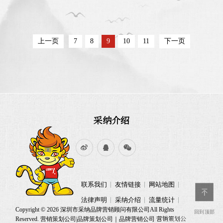
他?》，引发了读者强烈的反响，以下
为报道的链接。
http://dfcaibao.com/xinwen/16843.html
https://new.qq.com/rain/a/20240817A02U6I00
https://caifuhao.eastmoney.com/news/2024081
上一页
7
8
9
10
11
下一页
https://baijiahao.baidu.com/s?
id=18077843798526...
采纳介绍
联系我们
友情链接
网站地图
法律声明
采纳介绍
流量统计
Copyright © 2026 深圳市采纳品牌营销顾问有限公司All Rights
回到顶部
营销策划公
Reserved. 营销策划公司|品牌策划公司｜品牌营销公司