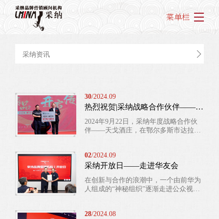
菜单栏
采纳资讯
30
/2024.09
热烈祝贺|采纳战略合作伙伴——天戈酒庄正式投产！
2024年9月22日，采纳年度战略合作伙
伴——天戈酒庄，在鄂尔多斯市达拉特
旗恩格贝镇举行了正式投产庆典，多位
政府领导、行业专家、媒体嘉宾，共同
02
/2024.09
见证了酒庄的重要时刻。 “天戈酒庄的
采纳开放日——走进华友会
创立基于我们对市场的分析判断，源于
我们对未来高品质生活的思考，鉴于我
在创新与合作的浪潮中，一个由前华为
们对生态文明与产业发展的双重追
人组成的“神秘组织”逐渐走进公众视
求。”内蒙古尚山实业有限公司董事长
野。2024年8月28日，采纳开放日活动
暨天戈酒庄董事长王尚山，在现场表
特别走进华友会，朱玉童老师带领众多
示“未来我们将进一步提高...
28
/2024.08
企业家，深入探索这个汇聚了2万多名