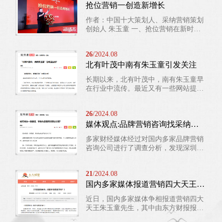
抢位营销一创造新增长
华为离职精英的广阔平台。 华友会，全
称“前华为人友谊联合会”，又称“华为校
作者：中国十大策划人、采纳营销策划
友会”，是一个以深圳为中心，辐射全
创始人 朱玉童 一、抢位营销在新时代
国乃至全球的开放式组织，由华为早期
的实践 在当前竞争激烈的市场环境下，‌
技术骨干俞渭华...
企业需要及时实施抢位营销，‌否则将面
26
/2024.08
临被淘汰的风险，‌‌品牌抢位营销的目的
北有叶茂中南有朱玉童引发关注
就是是让企业产品卖得更贵、‌更多，‌提
升客户持续的盈利能力‌。 什么是抢位营
长期以来，北有叶茂中，南有朱玉童早
销？就是通过洞察行业、洞察竞争、洞
在行业中流传。最近又有一些网站提及
察消费者、洞察自身，帮品牌抢到一个
此话题，引发普遍关注。以下是链接
有竞争力的市场...
——
26
/2024.08
https://hunan.ifeng.com/c/8cATc90KlbShttps:/
http://www.zg8899.com/news/sh/2...
媒体观点:品牌营销咨询找采纳为什么最靠谱？
多家财经媒体经过对国内多家品牌营销
咨询公司进行了调查分析，发现深圳采
纳品牌咨询公司，成为国内咨询界的长
青树，其全链路全案服务，优势明显，
21
/2024.08
请看相关报道与链接——
https://baijiahao.baidu.com/s?
国内多家媒体报道营销四大天王朱玉童先生。
id=1807602329601495179https://hunan.ifeng.c
08-17/doc-incixqfz9687481.shtmlhttps://...
近日，国内多家媒体争相报道营销四大
天王朱玉童先生，其中由东方财报报道
的《寻找营销天王:你是不是遗漏了