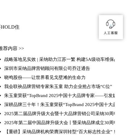
HOLD住
推荐内容 >>
战略落地见实效 | 采纳助力江苏一繁 构建5A级动车维保品牌心智
深圳市采纳品牌营销顾问有限公司乔迁通告
晓鸣股份——让世界看见戈壁滩的生命力
我会联袂品牌营销专家朱玉童 助力企业抢占市场“C位”
意
朱玉童荣获“TopBrand 2025中国十大品牌专家——引发媒体的相
深耕品牌三十年！朱玉童荣获“TopBrand 2025中国十大品牌专家”
2025第二届品牌升级大会暨十大品牌营销公司采纳30周年庆典 
校友年会圆满成功
2025年第二届中国品牌升级大会丨暨采纳品牌成立30周年庆典圆
【重磅】采纳品牌机构荣膺深圳转型“百大标志性企业”！朱玉童抢位