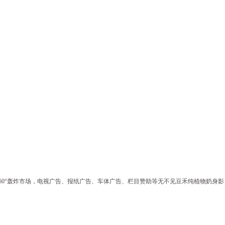
0°轰炸市场，电视广告、报纸广告、车体广告、栏目赞助等无不见豆禾纯植物奶身影