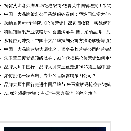
祝贺艾比森荣膺2025纪念彼得·德鲁克中国管理奖！采纳品牌营
中国十大品牌策划公司采纳服务案例：塑造同仁堂大伸液“中国保
采纳品牌×世华学院《抢位营销》课圆满收官：实战解码引爆现场
版
科睡猫睡眠产业战略研讨会圆满落幕 携手采纳品牌，共建健康产
从抢位到冲突：中国十大品牌策划公司方法论解密与顶尖品牌策
中国十大品牌营销大师排名，顶尖品牌营销公司的营销战法解析
朱玉童三度受邀顶级峰会，AI时代揭秘抢位营销如何重塑行业格
品牌大师中国行丨品牌大师朱玉童走进2025第三届中国营销赋能
如何挑选一家靠谱、专业的品牌咨询策划公司？
火锅时代
品牌大师中国行走进中国品牌节 朱玉童解码抢位营销赋能品牌全
AI 赋能品牌营销：占据“注意力高地”的智能变革