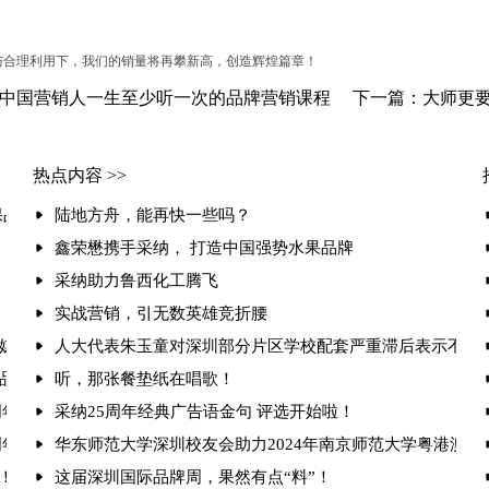
合理利用下，我们的销量将再攀新高，创造辉煌篇章！
中国营销人一生至少听一次的品牌营销课程
下一篇：大师更要
热点内容 >>
保品牌心智
陆地方舟，能再快一些吗？
鑫荣懋携手采纳， 打造中国强势水果品牌
采纳助力鲁西化工腾飞
实战营销，引无数英雄竞折腰
引发媒体的相继报道
人大代表朱玉童对深圳部分片区学校配套严重滞后表示不满
大品牌专家”
听，那张餐垫纸在唱歌！
周年庆典 引发媒体的相继报道
采纳25周年经典广告语金句 评选开始啦！
周年庆典圆满举行聚焦“破难局·创增长”，共探品牌增长新路径
华东师范大学深圳校友会助力2024年南京师范大学粤港澳
！朱玉童抢位营销赋能3000家企业升级
这届深圳国际品牌周，果然有点“料”！