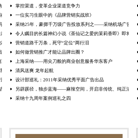
采纳品牌营销策划机构赋能标杆再攀高峰
掌控渠道，变革企业渠道竞争力
液“中国保健酒宗师”品牌
一位实习生眼中的《品牌营销实战班》
码引爆现场 锁定存量时代增长破局路径
采纳25年，豪掷千万级广告投放系列之——采纳机场广告篇
共建健康产业新生态
令人瞩目的长篇神幻小说《茶仙记之爱的茉莉香即》即将出
尖品牌策划公司排名
营销道路千万条，死守“定位”两行泪
战法解析
如何做营销推广才能让品牌出圈？
营销重塑竞争格局
上海采纳——用尖刀般的商业创意服务华东客户
重塑行业格局
清风送爽 龙年起航
国营销赋能大会，破解品牌增长之道
设计部巡礼：2011年采纳优秀平面广告出品
安吉尔、白象的成功密码
另辟蹊径，独步蓝海——麻辣空间，开启非传统、纯正清油
采纳十九周年案例巡礼之四