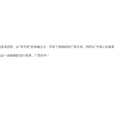
成切割，以“非牛奶”的准确占位，开辟了植物奶的广阔天地，同时以“中国人的家庭
起一波植物奶流行风潮，广受好评！