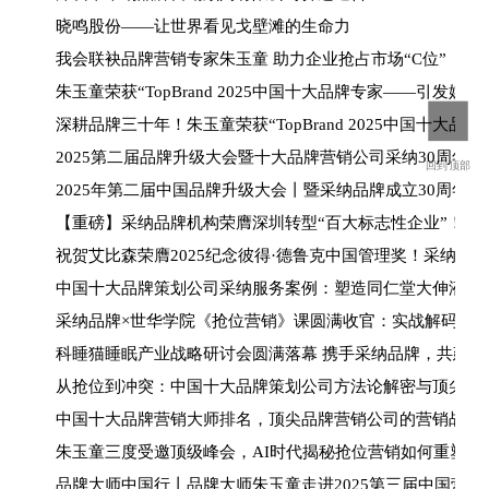
晓鸣股份——让世界看见戈壁滩的生命力
我会联袂品牌营销专家朱玉童 助力企业抢占市场“C位”
朱玉童荣获“TopBrand 2025中国十大品牌专家——引发媒
深耕品牌三十年！朱玉童荣获“TopBrand 2025中国十大品牌
2025第二届品牌升级大会暨十大品牌营销公司采纳30周年庆
回到顶部
2025年第二届中国品牌升级大会丨暨采纳品牌成立30周年
【重磅】采纳品牌机构荣膺深圳转型“百大标志性企业”！朱玉
祝贺艾比森荣膺2025纪念彼得·德鲁克中国管理奖！采纳品
中国十大品牌策划公司采纳服务案例：塑造同仁堂大伸液“中
采纳品牌×世华学院《抢位营销》课圆满收官：实战解码引爆
科睡猫睡眠产业战略研讨会圆满落幕 携手采纳品牌，共建健
从抢位到冲突：中国十大品牌策划公司方法论解密与顶尖品
中国十大品牌营销大师排名，顶尖品牌营销公司的营销战法
朱玉童三度受邀顶级峰会，AI时代揭秘抢位营销如何重塑行
品牌大师中国行丨品牌大师朱玉童走进2025第三届中国营