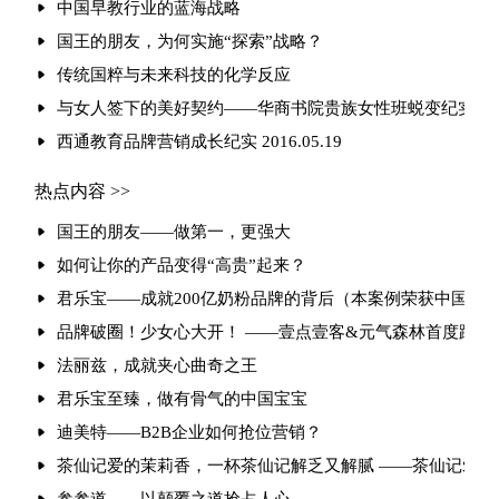
中国早教行业的蓝海战略
国王的朋友，为何实施“探索”战略？
传统国粹与未来科技的化学反应
与女人签下的美好契约——华商书院贵族女性班蜕变纪实
西通教育品牌营销成长纪实 2016.05.19
热点内容 >>
国王的朋友——做第一，更强大
如何让你的产品变得“高贵”起来？
君乐宝——成就200亿奶粉品牌的背后（本案例荣获中国杰
品牌破圈！少女心大开！ ——壹点壹客&元气森林首度跨界
法丽兹，成就夹心曲奇之王
君乐宝至臻，做有骨气的中国宝宝
迪美特——B2B企业如何抢位营销？
​茶仙记爱的茉莉香，一杯茶仙记解