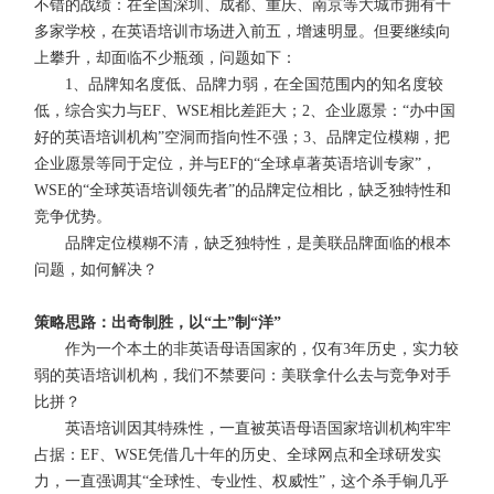
不错的战绩：在全国深圳、成都、重庆、南京等大城市拥有十
多家学校，在英语培训市场进入前五，增速明显。但要继续向
上攀升，却面临不少瓶颈，问题如下：
1、品牌知名度低、品牌力弱，在全国范围内的知名度较
低，综合实力与EF、WSE相比差距大；2、企业愿景：“办中国
好的英语培训机构”空洞而指向性不强；3、品牌定位模糊，把
企业愿景等同于定位，并与EF的“全球卓著英语培训专家”，
WSE的“全球英语培训领先者”的品牌定位相比，缺乏独特性和
竞争优势。
品牌定位模糊不清，缺乏独特性，是美联品牌面临的根本
问题，如何解决？
策略思路：出奇制胜，以“土”制“洋”
作为一个本土的非英语母语国家的，仅有3年历史，实力较
弱的英语培训机构，我们不禁要问：美联拿什么去与竞争对手
比拼？
英语培训因其特殊性，一直被英语母语国家培训机构牢牢
占据：EF、WSE凭借几十年的历史、全球网点和全球研发实
力，一直强调其“全球性、专业性、权威性”，这个杀手锏几乎