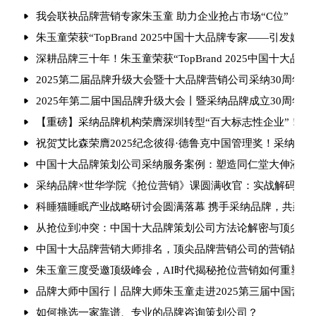
我会联袂品牌营销专家朱玉童 助力企业抢占市场“C位”
朱玉童荣获“TopBrand 2025中国十大品牌专家——引发媒
深耕品牌三十年！朱玉童荣获“TopBrand 2025中国十大品牌
2025第二届品牌升级大会暨十大品牌营销公司采纳30周年庆
2025年第二届中国品牌升级大会丨暨采纳品牌成立30周年
【重磅】采纳品牌机构荣膺深圳转型“百大标志性企业”！朱玉
祝贺艾比森荣膺2025纪念彼得·德鲁克中国管理奖！采纳品
中国十大品牌策划公司采纳服务案例：塑造同仁堂大伸液“中
采纳品牌×世华学院《抢位营销》课圆满收官：实战解码引爆
科睡猫睡眠产业战略研讨会圆满落幕 携手采纳品牌，共建健
从抢位到冲突：中国十大品牌策划公司方法论解密与顶尖品
中国十大品牌营销大师排名，顶尖品牌营销公司的营销战法
朱玉童三度受邀顶级峰会，AI时代揭秘抢位营销如何重塑行
品牌大师中国行丨品牌大师朱玉童走进2025第三届中国营
如何挑选一家靠谱、专业的品牌咨询策划公司？