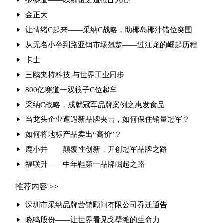
参参道——以颠覆之道抢占人心
金正大
让情绪C起来——采纳C战略，助椰岛椰汁错位突围
从无名小卒到路亚饵市场翘楚——过江龙的崛起历程
卡士
三鸥夹持科技 与世界工业同步
800亿赛道一双筷子C位超车
采纳C战略，成就冠军品牌案例之惠发食品
当龙头企业遭遇新品牌夹击，如何保住销量冠军？
如何将地标产品卖出“高价”？
鹿小井——颠覆性创新，开创冠军品牌之路
福联升——中年鞋第一品牌崛起之路
推荐内容 >>
深圳市采纳品牌营销顾问有限公司乔迁通告
晓鸣股份——让世界看见戈壁滩的生命力