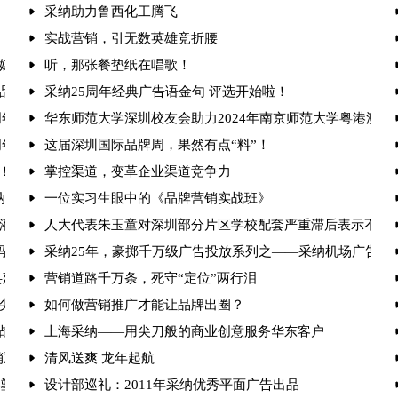
采纳助力鲁西化工腾飞
实战营销，引无数英雄竞折腰
引发媒体的相继报道
听，那张餐垫纸在唱歌！
大品牌专家”
采纳25周年经典广告语金句 评选开始啦！
周年庆典 引发媒体的相继报道
华东师范大学深圳校友会助力2024年南京师范大学粤港澳
周年庆典圆满举行聚焦“破难局·创增长”，共探品牌增长新路径
这届深圳国际品牌周，果然有点“料”！
！朱玉童抢位营销赋能3000家企业升级
掌控渠道，变革企业渠道竞争力
采纳品牌营销策划机构赋能标杆再攀高峰
一位实习生眼中的《品牌营销实战班》
液“中国保健酒宗师”品牌
人大代表朱玉童对深圳部分片区学校配套严重滞后表示不满
码引爆现场 锁定存量时代增长破局路径
采纳25年，豪掷千万级广告投放系列之——采纳机场广告篇
共建健康产业新生态
营销道路千万条，死守“定位”两行泪
尖品牌策划公司排名
如何做营销推广才能让品牌出圈？
战法解析
上海采纳——用尖刀般的商业创意服务华东客户
营销重塑竞争格局
清风送爽 龙年起航
重塑行业格局
设计部巡礼：2011年采纳优秀平面广告出品