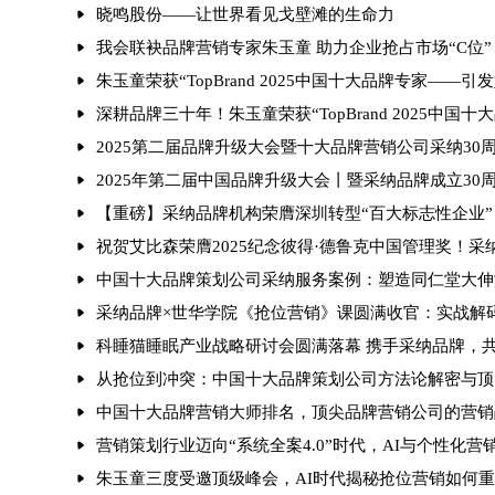
晓鸣股份——让世界看见戈壁滩的生命力
我会联袂品牌营销专家朱玉童 助力企业抢占市场“C位”
朱玉童荣获“TopBrand 2025中国十大品牌专家——
深耕品牌三十年！朱玉童荣获“TopBrand 2025中国十
2025第二届品牌升级大会暨十大品牌营销公司采纳30
2025年第二届中国品牌升级大会丨暨采纳品牌成立30
【重磅】采纳品牌机构荣膺深圳转型“百大标志性企业”
祝贺艾比森荣膺2025纪念彼得·德鲁克中国管理奖！
中国十大品牌策划公司采纳服务案例：塑造同仁堂大伸
采纳品牌×世华学院《抢位营销》课圆满收官：实战解
科睡猫睡眠产业战略研讨会圆满落幕 携手采纳品牌，
从抢位到冲突：中国十大品牌策划公司方法论解密与顶
中国十大品牌营销大师排名，顶尖品牌营销公司的营销
营销策划行业迈向“系统全案4.0”时代，AI与个性化
朱玉童三度受邀顶级峰会，AI时代揭秘抢位营销如何