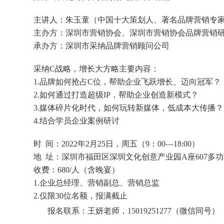
主讲人：朱玉童（中国十大策划人、著名品牌营销专
主办方：深圳市营销协会、深圳市营销协会品牌营销
承办方：深圳市采纳品牌营销顾问公司
采纳C战略，增长大方略主要内容：
1.品牌如何抢占C位，帮助企业飞跃增长、迈向冠军？
2.如何通过打造超级IP，帮助企业创造新模式？
3.媒体碎片化时代，如何玩转新媒体，低成本大传播？
4.结合学员企业案例研讨
时 间：2022年2月25日，周五（9：00—18:00）
地 址：深圳市福田区深圳文化创意产业园A座607多
收费：680/人（含晚宴）
1.企业总经理、营销副总、营销总监
2.仅限30位名额，报满截止
报名联系：王妍老师，15019251277（微信同号）