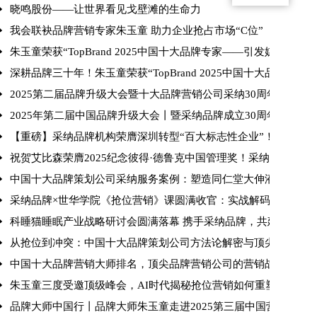
晓鸣股份——让世界看见戈壁滩的生命力
我会联袂品牌营销专家朱玉童 助力企业抢占市场“C位”
朱玉童荣获“TopBrand 2025中国十大品牌专家——引发媒体的相
深耕品牌三十年！朱玉童荣获“TopBrand 2025中国十大品牌专家”
校友年会圆满成功
2025第二届品牌升级大会暨十大品牌营销公司采纳30周年庆典 
2025年第二届中国品牌升级大会丨暨采纳品牌成立30周年庆典圆
【重磅】采纳品牌机构荣膺深圳转型“百大标志性企业”！朱玉童抢位
祝贺艾比森荣膺2025纪念彼得·德鲁克中国管理奖！采纳品牌营
意
中国十大品牌策划公司采纳服务案例：塑造同仁堂大伸液“中国保
采纳品牌×世华学院《抢位营销》课圆满收官：实战解码引爆现场
科睡猫睡眠产业战略研讨会圆满落幕 携手采纳品牌，共建健康产
从抢位到冲突：中国十大品牌策划公司方法论解密与顶尖品牌策
中国十大品牌营销大师排名，顶尖品牌营销公司的营销战法解析
朱玉童三度受邀顶级峰会，AI时代揭秘抢位营销如何重塑行业格
品牌大师中国行丨品牌大师朱玉童走进2025第三届中国营销赋能