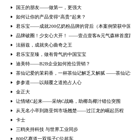
国王的朋友——做第一，更强大
如何让你的产品变得“高贵”起来？
君乐宝——成就200亿奶粉品牌的背后（本案例荣获中国杰
品牌破圈！少女心大开！ ——壹点壹客&元气森林首度跨界
法丽兹，成就夹心曲奇之王
君乐宝至臻，做有骨气的中国宝宝
迪美特——B2B企业如何抢位营销？
​茶仙记爱的茉莉香，一杯茶仙记解
参参道——以颠覆之道抢占人心
金正大
让情绪C起来——采纳C战略，助椰岛椰汁错位突围
从无名小卒到路亚饵市场翘楚——过江龙的崛起历程
卡士
三鸥夹持科技 与世界工业同步
800亿赛道一双筷子C位超车