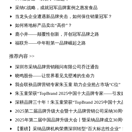
采纳C战略，成就冠军品牌案例之惠发食品
当龙头企业遭遇新品牌夹击，如何保住销量冠军？
如何将地标产品卖出“高价”？
鹿小井——颠覆性创新，开创冠军品牌之路
福联升——中年鞋第一品牌崛起之路
推荐内容 >>
深圳市采纳品牌营销顾问有限公司乔迁通告
晓鸣股份——让世界看见戈壁滩的生命力
我会联袂品牌营销专家朱玉童 助力企业抢占市场“C位”
朱玉童荣获“TopBrand 2025中国十大品牌专家——引发媒
深耕品牌三十年！朱玉童荣获“TopBrand 2025中国十大品牌
2025第二届品牌升级大会暨十大品牌营销公司采纳30周年庆
2025年第二届中国品牌升级大会丨暨采纳品牌成立30周年
【重磅】采纳品牌机构荣膺深圳转型“百大标志性企业”！朱玉