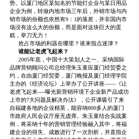
势。以厦门地区某知名的节能灯企业与某日用品
企业为例，转做内地市场三年后，外销市场与内
销市场的份额也依然有9：1的落差，并非国内市
场没有这么大的份额，而是面对这块巨大的蛋
糕，举刀无力！
抢占市场的利器在哪里？谁来指点迷津？
谁能让老虎飞起来？
2005年底，中国十大策划人之一、采纳国际
品牌营销
顾问公司总经理朱玉童应厦门经贸委之
约，在由厦门经贸委，厦门晚报及厦门经理学院
主办的《经济论坛》上举办了公开讲座——《让
老虎飞起来----曝光新营销环境下企业新产品成功
上市的7大问题及解决办法》，公开课吸引了来
自福建各地的企业精英，能容纳800多人的厦门
市政府人民会议厅座无虚席。朱玉童结合实战案
例，将采纳十年的营销管理经验融入其中，将福
建企业的得失、成败进行了一次剖析，并直指企