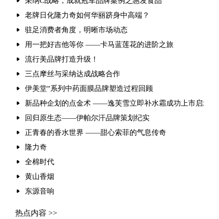
采纳C战略，成就冠军品牌案例之惠发食品
老牌日化隆力奇如何华丽跻身中高端？
驻足消费者角度，明晰市场动态
用一把好吉他等你 ——卡马蓝莲花的进阶之旅
流行美品牌打造升级！
三点摩丝与采纳达成战略合作
伊美堂”系列中药面膜品牌塑造过程回顾
新品种企划的点金术 ——逸芙雪立即补水霜成功上市启示录
回归原生态——伊帕尔汗品牌策划纪实
正青春的香水世界 ——甜心索菲的气息传奇
隆力奇
全棉时代
黄山香烟
东源音响
热点内容 >>