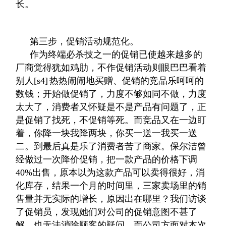
长。
第三步，促销活动规范化。
作为终端必杀技之一的促销已使越来越多的
厂商觉得犹如鸡肋，不作促销活动则眼巴巴看着
别人
[s4]
热热闹闹地买赠、促销的竞品乐呵呵的
数钱；开始做促销了，力度不够如同不做，力度
太大了，消费者又怀疑是不是产品有问题了，正
是促销了找死，不促销等死。而竞品又在一边盯
着，你降一块我降两块，你买一送一我买一送
二。到最后真是乐了消费者苦了商家。保尔洁曾
经做过一次降价促销，把一款产品的价格下调
40%出售，原本以为这款产品可以卖得很好，消
化库存，结果一个月的时间里，三家卖场里的销
售量并无实际的增长，原因出在哪里？我们访谈
了促销员，发现她们对公司的促销意图不甚了
解，也无法消除顾客的疑问。而公司方面对本次