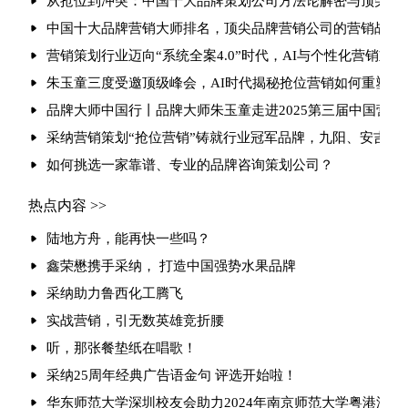
从抢位到冲突：中国十大品牌策划公司方法论解密与顶尖品
中国十大品牌营销大师排名，顶尖品牌营销公司的营销战法
营销策划行业迈向“系统全案4.0”时代，AI与个性化营销重
朱玉童三度受邀顶级峰会，AI时代揭秘抢位营销如何重塑行
品牌大师中国行丨品牌大师朱玉童走进2025第三届中国营
采纳营销策划“抢位营销”铸就行业冠军品牌，九阳、安吉尔
如何挑选一家靠谱、专业的品牌咨询策划公司？
热点内容 >>
陆地方舟，能再快一些吗？
鑫荣懋携手采纳， 打造中国强势水果品牌
采纳助力鲁西化工腾飞
实战营销，引无数英雄竞折腰
听，那张餐垫纸在唱歌！
采纳25周年经典广告语金句 评选开始啦！
华东师范大学深圳校友会助力2024年南京师范大学粤港澳