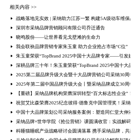
相关内容 >>
战略落地见实效 | 采纳助力江苏一繁 构建5A级动车维保品
深圳市采纳品牌营销顾问有限公司乔迁通告
晓鸣股份——让世界看见戈壁滩的生命力
我会联袂品牌营销专家朱玉童 助力企业抢占市场“C位”
朱玉童荣获“TopBrand 2025中国十大品牌专家——引发媒
深耕品牌三十年！朱玉童荣获“TopBrand 2025中国十大品牌
2025第二届品牌升级大会暨十大品牌营销公司采纳30周年庆
2025年第二届中国品牌升级大会丨暨采纳品牌成立30周年
【重磅】采纳品牌机构荣膺深圳转型“百大标志性企业”！朱玉
祝贺艾比森荣膺2025纪念彼得·德鲁克中国管理奖！采纳品
中国十大品牌策划公司采纳服务案例：塑造同仁堂大伸液“中
采纳品牌×世华学院《抢位营销》课圆满收官：实战解码引爆
科睡猫睡眠产业战略研讨会圆满落幕 携手采纳品牌，共建健