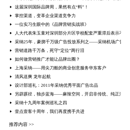
这届深圳国际品牌周，果然有点“料”！
掌控渠道，变革企业渠道竞争力
一位实习生眼中的《品牌营销实战班》
人大代表朱玉童对深圳部分片区学校配套严重滞后表示不满
采纳25年，豪掷千万级广告投放系列之——采纳机场广告篇
营销道路千万条，死守“定位”两行泪
如何做营销推广才能让品牌出圈？
上海采纳——用尖刀般的商业创意服务华东客户
清风送爽 龙年起航
设计部巡礼：2011年采纳优秀平面广告出品
另辟蹊径，独步蓝海——麻辣空间，开启非传统、纯正清油
采纳十九周年案例巡礼之四
壹点壹客十周年，我们再度携手共进
推荐内容 >>