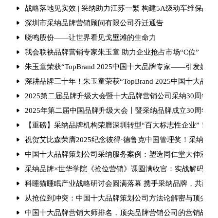
战略落地见实效 | 采纳助力江苏一繁 构建5A级动车维保品
深圳市采纳品牌营销顾问有限公司乔迁通告
晓鸣股份——让世界看见戈壁滩的生命力
我会联袂品牌营销专家朱玉童 助力企业抢占市场“C位”
朱玉童荣获“TopBrand 2025中国十大品牌专家——引发媒
深耕品牌三十年！朱玉童荣获“TopBrand 2025中国十大品牌
2025第二届品牌升级大会暨十大品牌营销公司采纳30周年庆
2025年第二届中国品牌升级大会丨暨采纳品牌成立30周年
【重磅】采纳品牌机构荣膺深圳转型“百大标志性企业”！朱玉
祝贺艾比森荣膺2025纪念彼得·德鲁克中国管理奖！采纳品
中国十大品牌策划公司采纳服务案例：塑造同仁堂大伸液“中
采纳品牌×世华学院《抢位营销》课圆满收官：实战解码引爆
科睡猫睡眠产业战略研讨会圆满落幕 携手采纳品牌，共建健
从抢位到冲突：中国十大品牌策划公司方法论解密与顶尖品
中国十大品牌营销大师排名，顶尖品牌营销公司的营销战法